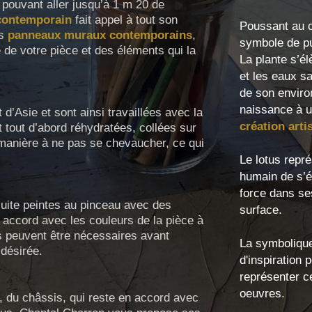
pouvant aller jusqu’à 1 m 20 de
 contemporain
fait appel à tout son
Poussant au c
es
panneaux muraux contemporains
,
symbole de pu
e de votre pièce et des éléments qui la
La plante s’é
et les eaux s
de son enviro
naissance à u
 d’Asie et sont ainsi travaillées avec la
création arti
t tout d’abord réhydratées, collées sur
 manière à ne pas se chevaucher, ce qui
Le lotus repré
humain de s’é
force dans se
uite peintes au pinceau avec des
surface.
 accord avec les couleurs de la pièce à
s peuvent être nécessaires avant
La symbolique
 désirée.
d'inspiration 
représenter ce
oeuvres.
, du châssis, qui reste en accord avec