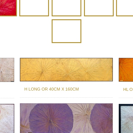
MAUVE &
NOIR &
USHIA
NATURE
O
VIOLET
BLANC
VERT
H LONG OR 40CM X 160CM
HL 