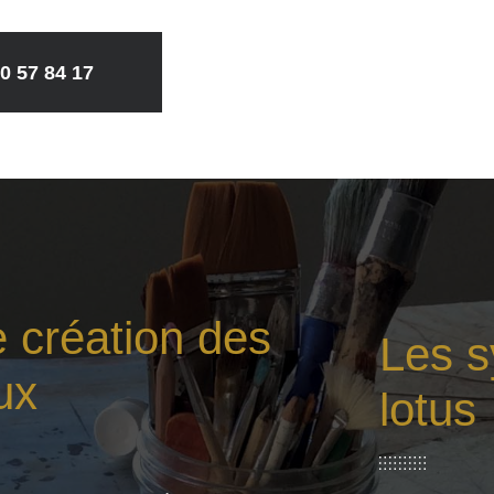
0 57 84 17
 création des
Les s
ux
lotus