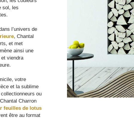
tion, les couleurs
 sol, les
tes.
ans l’univers de
rieure
, Chantal
rts, et met
e mène ainsi une
 et viendra
ieure.
micile, votre
ièce et la sublime
 collectionneurs ou
, Chantal Charron
 feuilles de lotus
ent être au format