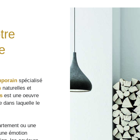
tre
e
mporain
spécialisé
s
naturelles et
s
est une oeuvre
e dans laquelle le
artement ou une
 une émotion