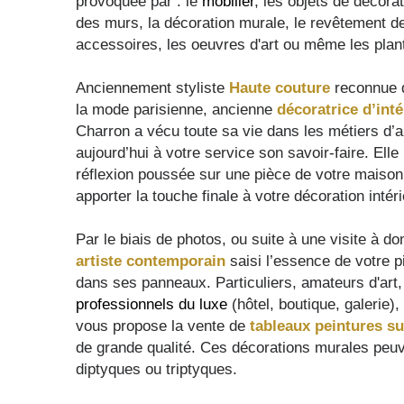
provoquée par : le
mobilier
, les objets de décora
des murs, la décoration murale, le revêtement de
accessoires, les oeuvres d'art ou même les plan
Anciennement styliste
Haute couture
reconnue d
la mode parisienne, ancienne
décoratrice d’inté
Charron a vécu toute sa vie dans les métiers d’a
aujourd’hui à votre service son savoir-faire. Ell
réflexion poussée sur une pièce de votre maison
apporter la touche finale à votre décoration intér
Par le biais de photos, ou suite à une visite à do
artiste contemporain
saisi l’essence de votre p
dans ses panneaux. Particuliers, amateurs d'art,
professionnels du luxe
(hôtel, boutique, galerie)
vous propose la vente de
tableaux peintures sur
de grande qualité. Ces décorations murales peuv
diptyques ou triptyques.